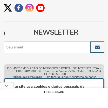
NEWSLETTER
DOL-INTERMEDIACAO DE NEGOCIOS E PORTAL DE INTERNET LTDA -
CNPJ 14.010.848/0001-06 - Rua Gaspar Viana, 773/7, Reduto - Belém/PA
- CEP 66.053-090
Política de Privacidade
- Para fazer qualquer solicitação ao nosso
encarregado de proteção de dados
(DPO)
:
lgpd@dol.com.br
.
Este site usa cookies e dados pessoais de
acordo com os nossos
Termos de Uso e Política
PUBLICIDADE
de Privacidade
e, ao continuar navegando neste
site, você declara estar ciente dessas condições.
Condições gerais de uso
| © Copyright 2010-2026 DOL - Diário
Online
CONTINUAR