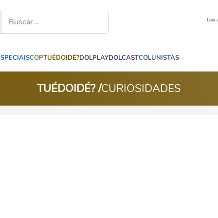
Leia 
ESPECIAIS
COP
TUÉDOIDÉ?
DOLPLAY
DOLCAST
COLUNISTAS
TUÉDOIDÉ? /
CURIOSIDADES