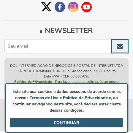
NEWSLETTER
DOL-INTERMEDIACAO DE NEGOCIOS E PORTAL DE INTERNET LTDA
- CNPJ 14.010.848/0001-06 - Rua Gaspar Viana, 773/7, Reduto -
Belém/PA - CEP 66.053-090
Política de Privacidade
- Para fazer qualquer solicitação ao nosso
encarregado de proteção de dados
(DPO)
:
lgpd@dol.com.br
.
Este site usa cookies e dados pessoais de acordo com os
nossos
Termos de Uso e Política de Privacidade
e, ao
continuar navegando neste site, você declara estar ciente
Condições gerais de uso
| © Copyright 2010-2026 DOL - Diário
dessas condições.
Online
CONTINUAR