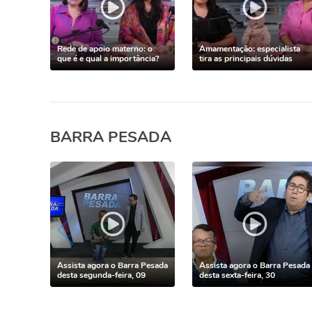
Rede de apoio materno: o
Amamentação: especialista
que é e qual a importância?
tira as principais dúvidas
BARRA PESADA
Assista agora o Barra Pesada
Assista agora o Barra Pesada
desta segunda-feira, 09
desta sexta-feira, 30