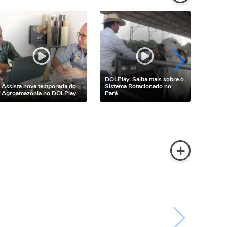
DOLPlay: Saiba mais sobre o
DOLPLa
Assista nova temporada do
Sistema Rotacionado no
produt
Agroamazônia no DOLPlay
Pará
Planta
+