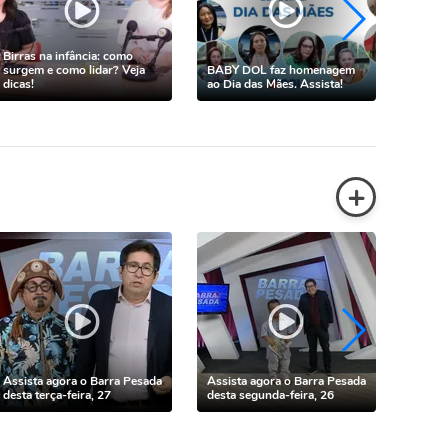
Birras na infância: como
BABY 
surgem e como lidar? Veja
BABY DOL faz homenagem
ao Dia
dicas!
ao Dia das Mães. Assista!
partic
+
Assista agora o Barra Pesada
Assista agora o Barra Pesada
Assist
desta terça-feira, 27
desta segunda-feira, 26
desta s