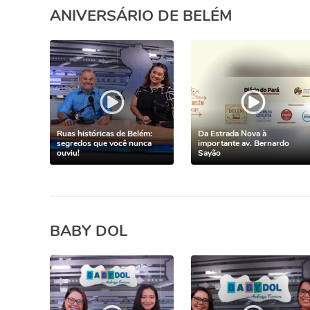
ANIVERSÁRIO DE BELÉM
Ruas históricas de Belém:
Da Estrada Nova à
segredos que você nunca
importante av. Bernardo
ouviu!
Sayão
BABY DOL