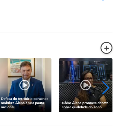
+
Defesa do território paraense
Alepa 
mobiliza Alepa e vira pauta
Rádio Alepa promove debate
anos d
nacional
sobre qualidade do sono
especi