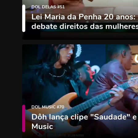
DOL DELAS #51
Lei Maria da Penha 20 anos:
debate direitos das mulhere
DOL MUSIC #70
Dôh lança clipe "Saudade" e
Music