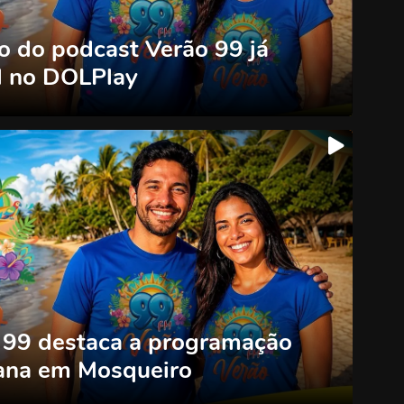
o do podcast Verão 99 já
l no DOLPlay
 99 destaca a programação
ana em Mosqueiro