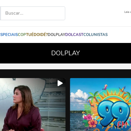
Leia 
ESPECIAIS
COP
TUÉDOIDÉ?
DOLPLAY
DOLCAST
COLUNISTAS
DOLPLAY