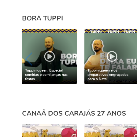
BORA TUPPI
Tuppiniqueen: Especial
Tuppiniqueen e os
comidas e comilanças nas
preparativos engraçados
festas
para o Natal
CANAÃ DOS CARAJÁS 27 ANOS