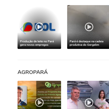
Produção de leite no Pará
Pará é destaque na cadeia
gera novos empregos
produtiva do Gergelim
AGROPARÁ