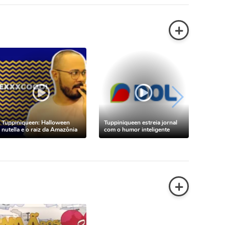
+
Tuppiniqueen: Halloween
Tuppiniqueen estreia jornal
nutella e o raiz da Amazônia
com o humor inteligente
+