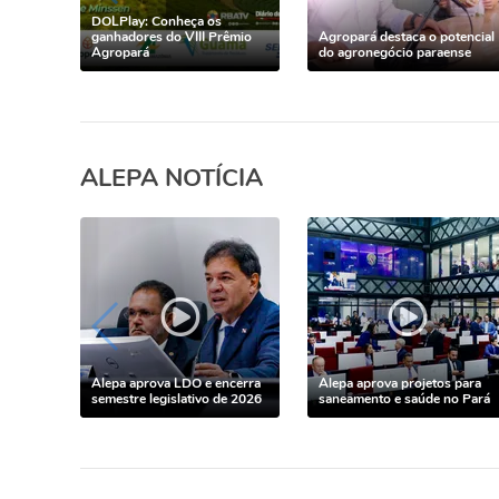
DOLPlay: Conheça os
ganhadores do VIII Prêmio
Agropará destaca o potencial
Agropará
do agronegócio paraense
ALEPA NOTÍCIA
Alepa aprova LDO e encerra
Alepa aprova projetos para
semestre legislativo de 2026
saneamento e saúde no Pará