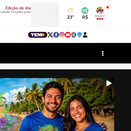
Edição do dia
a edição completa grátis
23°
R$