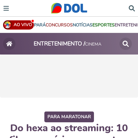
AO VIVO
PARÁ
CONCURSOS
NOTÍCIAS
ESPORTES
ENTRETEN
ENTRETENIMENTO /
CINEMA
PARA MARATONAR
Do hexa ao streaming: 10