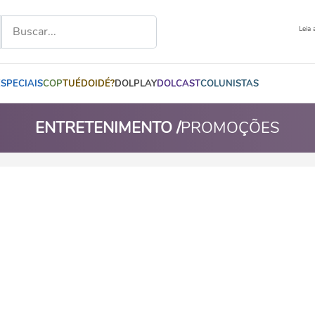
Leia 
ESPECIAIS
COP
TUÉDOIDÉ?
DOLPLAY
DOLCAST
COLUNISTAS
ENTRETENIMENTO /
PROMOÇÕES