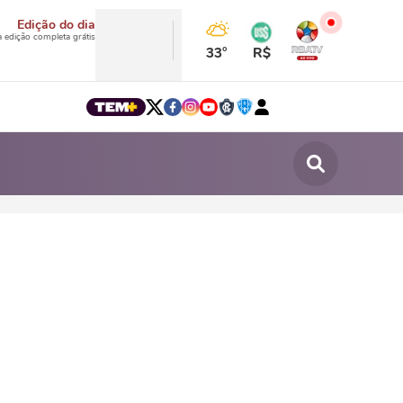
Edição do dia
a edição completa grátis
33°
R$