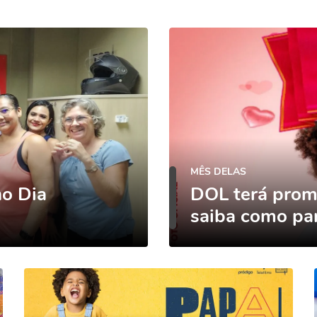
MÊS DELAS
no Dia
DOL terá prom
saiba como par