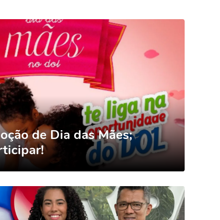
oção de Dia das Mães;
ticipar!