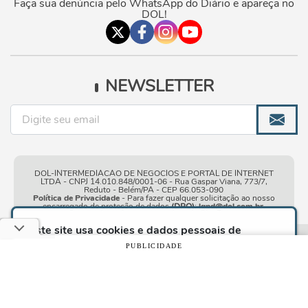
Faça sua denúncia pelo WhatsApp do Diário e apareça no
DOL!
NEWSLETTER
DOL-INTERMEDIACAO DE NEGOCIOS E PORTAL DE INTERNET
LTDA - CNPJ 14.010.848/0001-06 - Rua Gaspar Viana, 773/7,
Reduto - Belém/PA - CEP 66.053-090
Política de Privacidade
- Para fazer qualquer solicitação ao nosso
encarregado de proteção de dados
(DPO)
:
lgpd@dol.com.br
.
Este site usa cookies e dados pessoais de
acordo com os nossos
Termos de Uso e Política
Condições gerais de
| © Copyright 2010-2026 DOL - Diário
PUBLICIDADE
de Privacidade
e, ao continuar navegando neste
uso
Online
site, você declara estar ciente dessas condições.
CONTINUAR