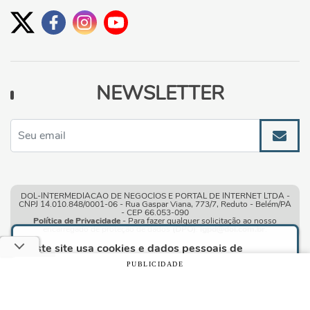
NEWSLETTER
DOL-INTERMEDIACAO DE NEGOCIOS E PORTAL DE INTERNET LTDA -
CNPJ 14.010.848/0001-06 - Rua Gaspar Viana, 773/7, Reduto - Belém/PA
- CEP 66.053-090
Política de Privacidade
- Para fazer qualquer solicitação ao nosso
encarregado de proteção de dados
(DPO)
:
lgpd@dol.com.br
.
Este site usa cookies e dados pessoais de
acordo com os nossos
Termos de Uso e Política
PUBLICIDADE
de Privacidade
e, ao continuar navegando neste
site, você declara estar ciente dessas condições.
Condições gerais de uso
| © Copyright 2010-2026 DOL - Diário
Online
CONTINUAR