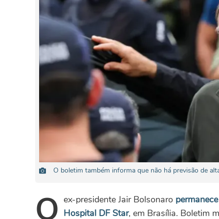
O boletim também informa que não há previsão de alt
O
ex-presidente Jair Bolsonaro
permanece 
Hospital DF Star
, em Brasília. Boletim