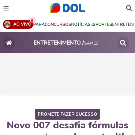
AO VIVO
PARÁ
CONCURSOS
NOTÍCIAS
ESPORTES
ENTRETEN
ENTRETENIMENTO /
GAMES
PROMETE FAZER SUCESSO
Novo 007 desafia fórmulas