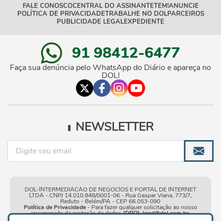
FALE CONOSCO
CENTRAL DO ASSINANTE
TEM!
ANUNCIE
POLÍTICA DE PRIVACIDADE
TRABALHE NO DOL
PARCEIROS
PUBLICIDADE LEGAL
EXPEDIENTE
91 98412-6477
Faça sua denúncia pelo WhatsApp do Diário e apareça no
DOL!
NEWSLETTER
DOL-INTERMEDIACAO DE NEGOCIOS E PORTAL DE INTERNET
LTDA - CNPJ 14.010.848/0001-06 - Rua Gaspar Viana, 773/7,
Reduto - Belém/PA - CEP 66.053-090
Política de Privacidade
- Para fazer qualquer solicitação ao nosso
encarregado de proteção de dados
(DPO)
:
lgpd@dol.com.br
.