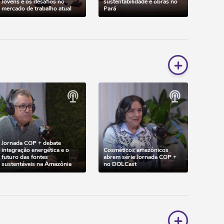
Jovens e os desafios no
sustentabilidade e obras no
Planta
mercado de trabalho atual
Pará
descab
+
Jornada COP + debate
integração energética e o
Cosméticos amazônicos
futuro das fontes
abrem série Jornada COP +
sustentáveis na Amazônia
no DOLCast
+