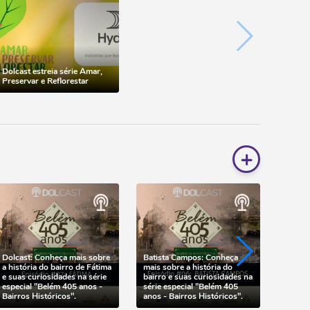
Dolcast estreia série Amar,
Preservar e Reflorestar
+
Dolcast: Conheça mais sobre
Batista Campos: Conheça
Bairro
a história do bairro de Fátima
mais sobre a história do
mais s
e suas curiosidades na série
bairro e suas curiosidades na
bairro 
especial "Belém 405 anos -
série especial "Belém 405
Dolcas
Bairros Históricos".
anos - Bairros Históricos".
Bairro