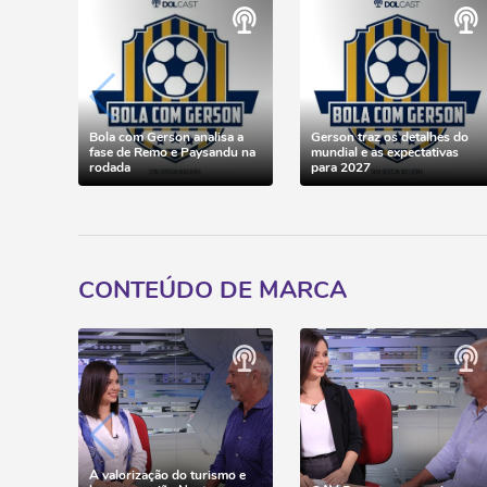
Bola com Gerson analisa a
Gerson traz os detalhes do
fase de Remo e Paysandu na
mundial e as expectativas
rodada
para 2027
CONTEÚDO DE MARCA
A valorização do turismo e