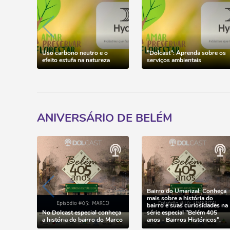
Uso carbono neutro e o
"Dolcast": Aprenda sobre os
efeito estufa na natureza
serviços ambientais
ANIVERSÁRIO DE BELÉM
Bairro do Umarizal: Conheça
mais sobre a história do
bairro e suas curiosidades na
No Dolcast especial conheça
série especial "Belém 405
a história do bairro do Marco
anos - Bairros Históricos".