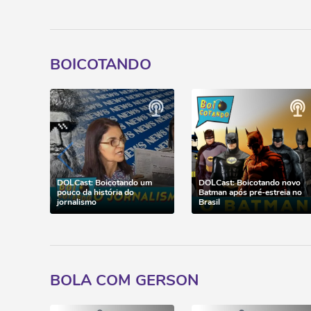
BOICOTANDO
DOLCast: Boicotando um
DOLCast: Boicotando novo
pouco da história do
Batman após pré-estreia no
jornalismo
Brasil
BOLA COM GERSON