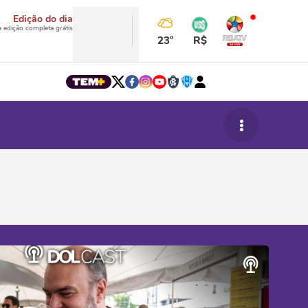
Edição do dia
a edição completa grátis
23°
R$