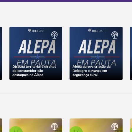
Disputa territorial e direitos
Alepa aprova criação da
do consumidor são
Deleagro e avança em
destaques na Alepa
segurança rural