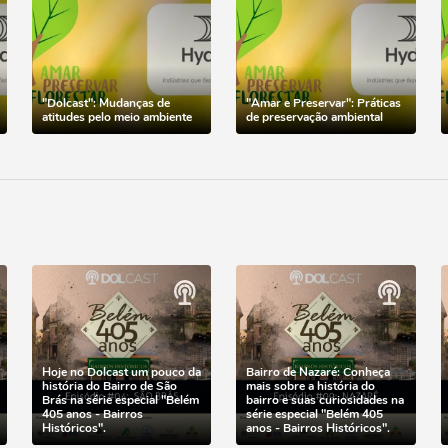
"Dolcast": Mudanças de
"Amar e Preservar": Práticas
atitudes pelo meio ambiente
de preservação ambiental
Hoje no Dolcast um pouco da
Bairro de Nazaré: Conheça
história do Bairro de São
mais sobre a história do
Brás na série especial "Belém
bairro e suas curiosidades na
405 anos - Bairros
série especial "Belém 405
Históricos".
anos - Bairros Históricos".