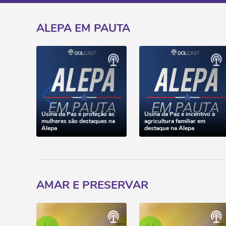
ALEPA EM PAUTA
Usina da Paz e proteção às
Usina da Paz e incentivo à
mulheres são destaques na
agricultura familiar em
Alepa
destaque na Alepa
AMAR E PRESERVAR