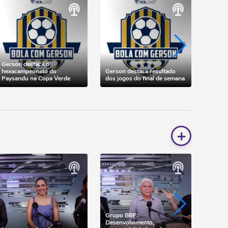
Gerson destaca o
hexacampeonato do
Gerson destaca resultado
Times 
Paysandu na Copa Verde
dos jogos do final de semana
em cas
+
Grupo BBF:
Desenvolvimento,