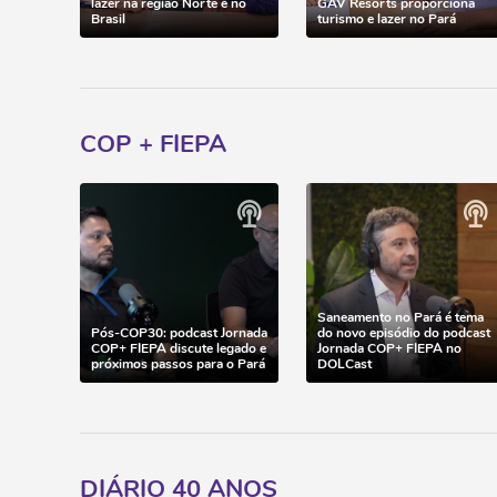
lazer na região Norte e no
GAV Resorts proporciona
Brasil
turismo e lazer no Pará
COP + FIEPA
Saneamento no Pará é tema
Pós-COP30: podcast Jornada
do novo episódio do podcast
COP+ FIEPA discute legado e
Jornada COP+ FIEPA no
próximos passos para o Pará
DOLCast
DIÁRIO 40 ANOS