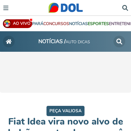
AO VIVO
PARÁ
CONCURSOS
NOTÍCIAS
ESPORTES
ENTRETEN
NOTÍCIAS /
AUTO DICAS
PEÇA VALIOSA
Fiat Idea vira novo alvo de