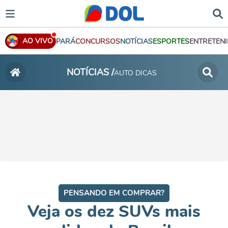
AO VIVO
PARÁ
CONCURSOS
NOTÍCIAS
ESPORTES
ENTRETEN
NOTÍCIAS /
AUTO DICAS
PENSANDO EM COMPRAR?
Veja os dez SUVs mais