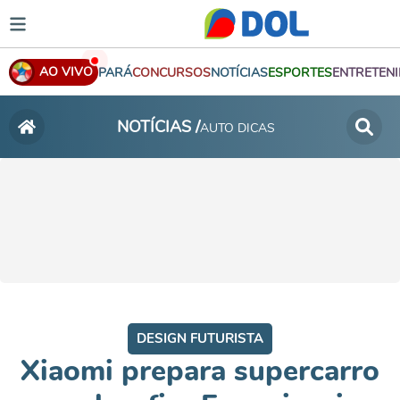
AO VIVO
PARÁ
CONCURSOS
NOTÍCIAS
ESPORTES
ENTRETEN
NOTÍCIAS /
AUTO DICAS
DESIGN FUTURISTA
Xiaomi prepara supercarro